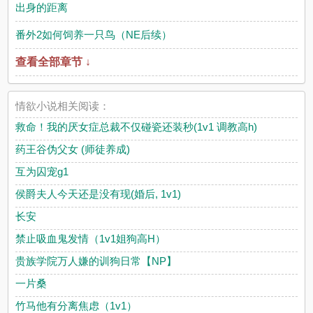
出身的距离
番外2如何饲养一只鸟（NE后续）
查看全部章节 ↓
情欲小说相关阅读：
救命！我的厌女症总裁不仅碰瓷还装秒(1v1 调教高h)
药王谷伪父女 (师徒养成)
互为囚宠g1
侯爵夫人今天还是没有现(婚后, 1v1)
长安
禁止吸血鬼发情（1v1姐狗高H）
贵族学院万人嫌的训狗日常【NP】
一片桑
竹马他有分离焦虑（1v1）