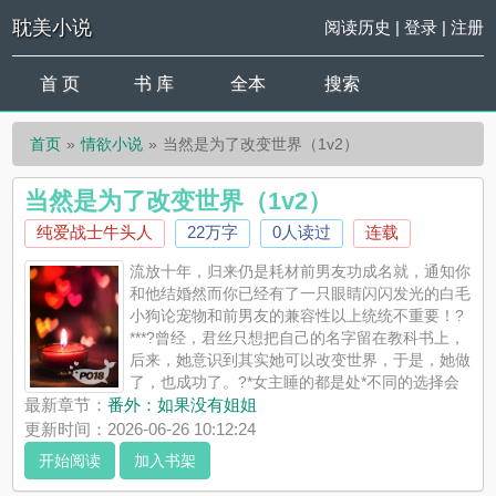
耽美小说
阅读历史
|
登录
|
注册
首 页
书 库
全本
搜索
首页
情欲小说
当然是为了改变世界（1v2）
当然是为了改变世界（1v2）
纯爱战士牛头人
22万字
0人读过
连载
流放十年，归来仍是耗材前男友功成名就，通知你
和他结婚然而你已经有了一只眼睛闪闪发光的白毛
小狗论宠物和前男友的兼容性以上统统不重要！?
***?曾经，君丝只想把自己的名字留在教科书上，
后来，她意识到其实她可以改变世界，于是，她做
了，也成功了。?*女主睡的都是处*不同的选择会
导致不同的结局*被魔法师掌控的世界，普通人如虫豸*雷点太多不
最新章节：
番外：如果没有姐姐
排了 ...
更新时间：2026-06-26 10:12:24
《当然是为了改变世界（1v2）》是纯爱战士牛头人精心创作的情
开始阅读
加入书架
欲小说，耽美小说实时更新当然是为了改变世界（1v2）最新章节
并且提供无弹窗阅读，书友所发表的当然是为了改变世界（1v2）