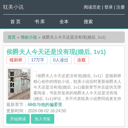
耽美小说
阅读历史
|
登录
|
注册
首 页
书 库
全本
搜索
首页
情欲小说
侯爵夫人今天还是没有现(婚后, 1v1)
侯爵夫人今天还是没有现(婚后, 1v1)
猫厨师
17万字
0人读过
连载
...
《侯爵夫人今天还是没有现(婚后, 1v1)》是猫厨师
精心创作的情欲小说，耽美小说实时更新侯爵夫人
今天还是没有现(婚后, 1v1)最新章节并且提供无弹
窗阅读，书友所发表的侯爵夫人今天还是没有现
(婚后, 1v1)评论，并不代表耽美小说赞同或者支持
侯爵夫人今天还是没有现(婚后, 1v1)读者的观点。
最新章节：
68你与他的偏爱里
更新时间：2026-08-02 16:24:50
开始阅读
加入书架