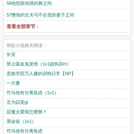
58他想跟你跳的舞之间
57懊恼的丈夫与不自觉的妻子之间
查看全部章节 ↓
情欲小说相关阅读：
长安
禁止吸血鬼发情（1v1姐狗高H）
贵族学院万人嫌的训狗日常【NP】
一片桑
竹马他有分离焦虑（1v1）
互为囚宠gl
惡魔太愛我怎麼辦？
黑金链（1v1）
竹马他有分离焦虑