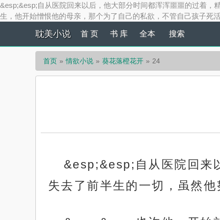
&esp;&esp;自从医院回来以后，他大部分时间都浑浑噩噩的过着
生，他开始憎恨他的母亲，那个为了自己的私欲，不管自己孩子死活，只
耽美小说
首 页
书 库
全本
搜索
首页
情欲小说
葵花落橙花开
24
&esp;&esp;自从医
失去了前半生的一切，虽然他