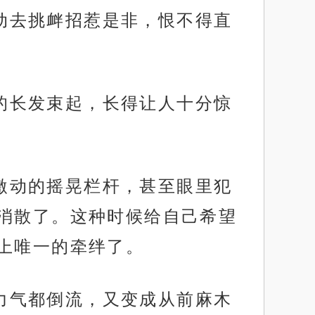
主动去挑衅招惹是非，恨不得直
黑的长发束起，长得让人十分惊
样激动的摇晃栏杆，甚至眼里犯
消散了。这种时候给自己希望
上唯一的牵绊了。
的力气都倒流，又变成从前麻木