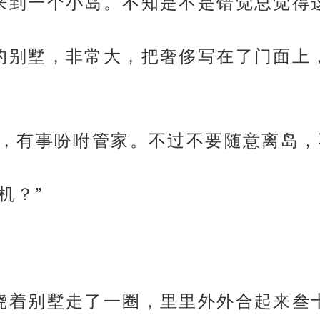
随胡骙来到一个小岛。不知是不是错觉总觉
了胡骙的别墅，非常大，把奢侈写在了门面
你随便住，有事吩咐管家。不过不要随意离岛
玄机？”
之后他绕着别墅走了一圈，里里外外合起来