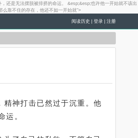
还是无法摆脱被排挤的命运。 &esp;&esp;也许他一开始就不该出
是那么靠不住的存在，他还不如一开始就">
阅读历史
|
登录
|
注册
着，精神打击已然过于沉重。他
命运。