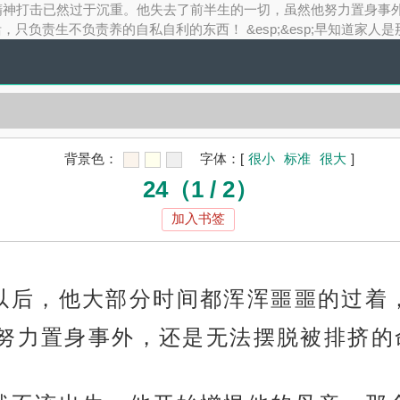
，精神打击已然过于沉重。他失去了前半生的一切，虽然他努力置身事外，
负责生不负责养的自私自利的东西！ &esp;&esp;早知道家人
背景色：
字体：
[
很小
标准
很大
]
24（1 / 2）
加入书签
院回来以后，他大部分时间都浑浑噩噩的过
努力置身事外，还是无法摆脱被排挤的