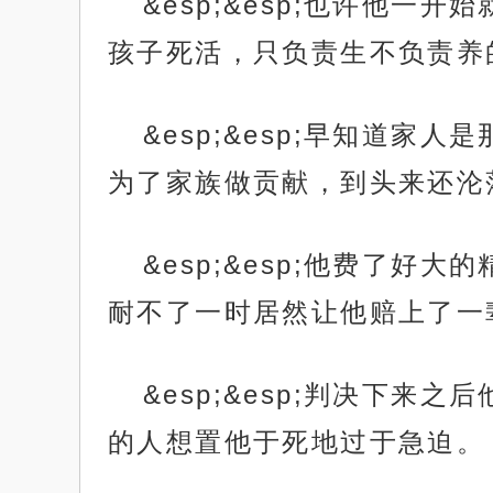
&esp;&esp;也许他
孩子死活，只负责生不负责养
&esp;&esp;早知道
为了家族做贡献，到头来还沦
&esp;&esp;他费了
耐不了一时居然让他赔上了一
&esp;&esp;判决下
的人想置他于死地过于急迫。