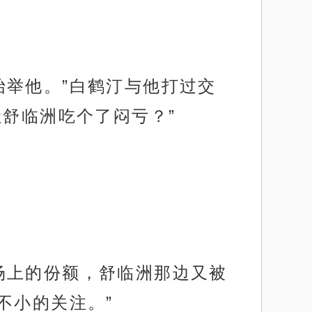
抬举他。”白鹤汀与他打过交
舒临洲吃个了闷亏？”
场上的份额，舒临洲那边又被
不小的关注。”