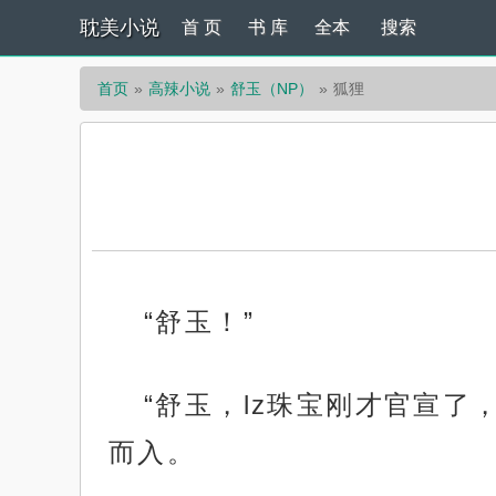
耽美小说
首 页
书 库
全本
搜索
首页
高辣小说
舒玉（NP）
狐狸
“舒玉！”
“舒玉，lz珠宝刚才官宣
而入。