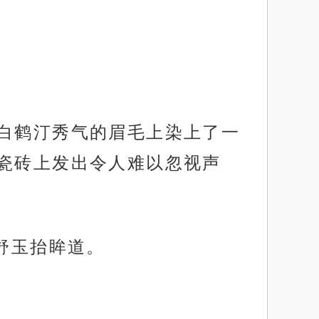
”白鹤汀秀气的眉毛上染上了一
瓷砖上发出令人难以忽视声
舒玉抬眸道。