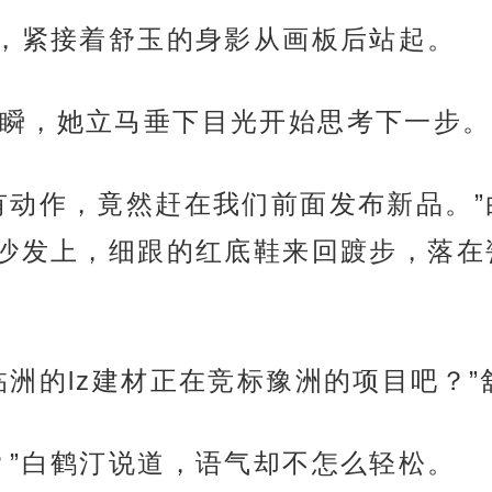
下，紧接着舒玉的身影从画板后站起。
瞬，她立马垂下目光开始思考下一步。
有动作，竟然赶在我们前面发布新品。
沙发上，细跟的红底鞋来回踱步，落在
临洲的lz建材正在竞标豫洲的项目吧？”
？”白鹤汀说道，语气却不怎么轻松。