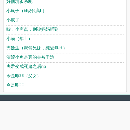
好個坑爹系統
小疯子（bl现代高h）
小疯子
嘘，小声点，别被妈妈听到
小满（年上）
盡餘生（親骨兄妹，純愛無Ｈ）
涩涩小鱼是真的会被干透
夫君变成死鬼之后np
今是昨非（父女）
今是昨非