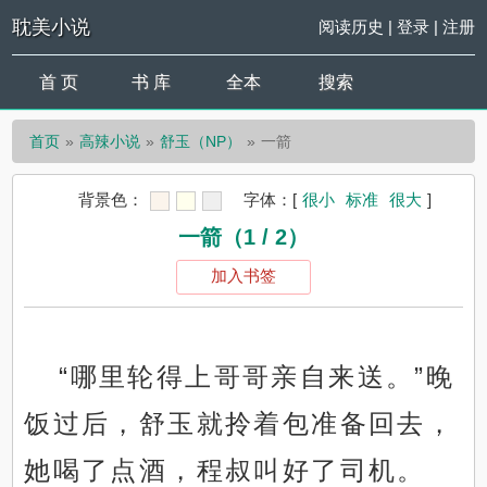
耽美小说
阅读历史
|
登录
|
注册
首 页
书 库
全本
搜索
首页
高辣小说
舒玉（NP）
一箭
背景色：
字体：
[
很小
标准
很大
]
一箭（1 / 2）
加入书签
“哪里轮得上哥哥亲自来送。”晚
饭过后，舒玉就拎着包准备回去，
她喝了点酒，程叔叫好了司机。