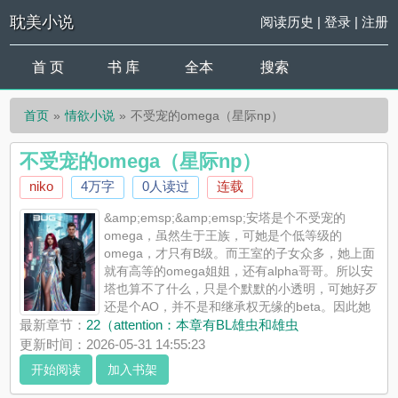
耽美小说
阅读历史
|
登录
|
注册
首 页
书 库
全本
搜索
首页
情欲小说
不受宠的omega（星际np）
不受宠的omega（星际np）
niko
4万字
0人读过
连载
&amp;emsp;&amp;emsp;安塔是个不受宠的
omega，虽然生于王族，可她是个低等级的
omega，才只有B级。而王室的子女众多，她上面
就有高等的omega姐姐，还有alpha哥哥。所以安
塔也算不了什么，只是个默默的小透明，可她好歹
还是个AO，并不是和继承权无缘的beta。因此她
的生活也没那么安全，王室给她拨了护卫，可是她又不受宠，没
最新章节：
22（attention：本章有BL雄虫和雄虫
什么钱，也没资源笼络任何势力。Alp...
更新时间：2026-05-31 14:55:23
《不受宠的omega（星际np）》是niko精心创作的情欲小说，耽
开始阅读
加入书架
美小说实时更新不受宠的omega（星际np）最新章节并且提供无
弹窗阅读，书友所发表的不受宠的omega（星际np）评论，并不