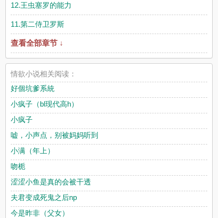
12.王虫塞罗的能力
11.第二侍卫罗斯
查看全部章节 ↓
情欲小说相关阅读：
好個坑爹系統
小疯子（bl现代高h）
小疯子
嘘，小声点，别被妈妈听到
小满（年上）
吻栀
涩涩小鱼是真的会被干透
夫君变成死鬼之后np
今是昨非（父女）