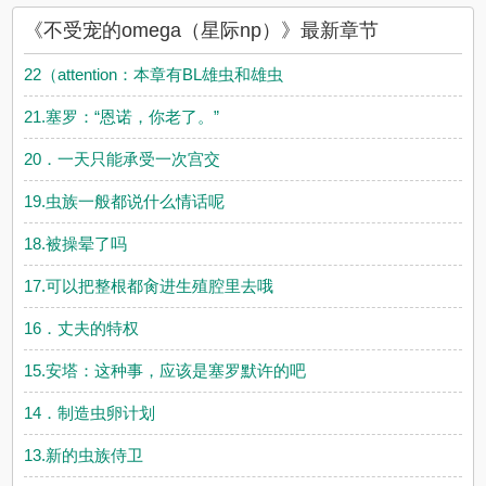
代表耽美小说赞同或者支持不受宠的omega（星际np）读者的观
《不受宠的omega（星际np）》最新章节
点。
22（attention：本章有BL雄虫和雄虫
21.塞罗：“恩诺，你老了。”
20．一天只能承受一次宫交
19.虫族一般都说什么情话呢
18.被操晕了吗
17.可以把整根都肏进生殖腔里去哦
16．丈夫的特权
15.安塔：这种事，应该是塞罗默许的吧
14．制造虫卵计划
13.新的虫族侍卫