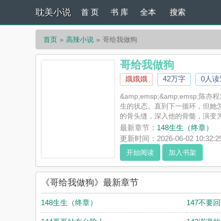
耽美小说
首 页
书 库
全本
搜索
首页
高辣小说
哥给我做狗
哥给我做狗
娥娥娥
42万字
0人读
&amp;emsp;&amp;e
生的状态。直到下一循环，但她
的骨头缝，深入他的骨髓，演变为一生的风
《哥给我做狗》是娥娥娥精心创
最新章节：
148生生（终章）
或者支持哥给我做狗读者的观点
更新时间：2026-06-02 10:32:2
开始阅读
加入书架
《哥给我做狗》最新章节
148生生（终章）
147不要