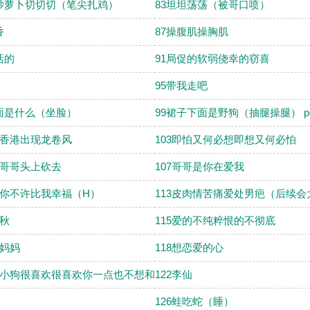
卜炒萝卜切切切（笔尖扎鸡）
83坦坦荡荡（被哥口喷）
香
87操腹肌操胸肌
活的
91局促的软弱侥幸的窃喜
95带我走吧
面是什么（坐脸）
99裙子下面是野狗（抽腿操腿） po 1
情香港出现龙卷风
103即怕又何必想即想又何必怕
向哥哥头上砍去
107哥哥是你在爱我
程你不许比我幸福（H）
113皮肉情苦痛爱处男疤（后续会
的秋
115爱的不纯粹恨的不彻底
是妈妈
118想恋爱的心
的小狗很喜欢很喜欢你一点也不想和你分开H
122李仙
126蛙吃蛇（睡）