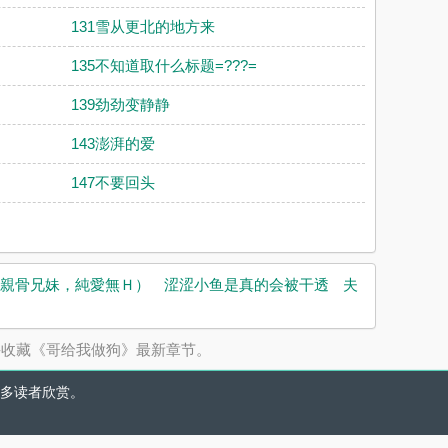
131雪从更北的地方来
135不知道取什么标题=???=
139劲劲变静静
143澎湃的爱
147不要回头
親骨兄妹，純愛無Ｈ）
涩涩小鱼是真的会被干透
夫
并收藏《哥给我做狗》最新章节。
多读者欣赏。