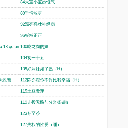
84大宝小宝她怄气
88千情散尽
92漂亮强壮神经病
96板板正正
8 qc om
100吃龙肉的妹
104初一十五
109好妹妹如了愿（H）
大改暂
112陈亦程你不许比我幸福（H）
115土豆发芽
119走投无路与分道扬镳h
123冬至茶
127失权的性爱（睡）