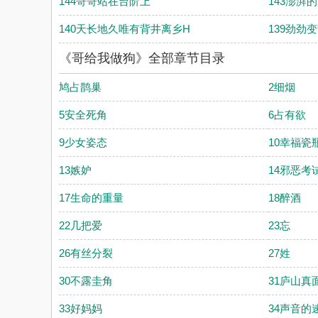
144哥哥站在台阶上
143澎湃
140天长地久唯有背井离乡H
139劲劲
《哥给我做狗》全部章节目录
鸠占鹊巢
2细烟
5安全死角
6占有欲
9少女姿态
10幸福瓷
13嫉妒
14邪恶考
17生命的重量
18醉酒
22几把爱
23忘
26有丝分裂
27姓
30不露圭角
31庐山真
33好妈妈
34声音的