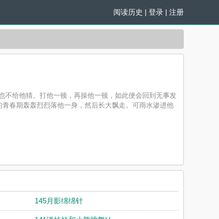
阅读历史
|
登录
|
注册
不说，也不给他猜。打他一顿，再操他一顿，如此便会回到无事发
的青春期轰轰烈烈落他一身，然后长大飘走。可雨水渗进他
读，书友所发表的哥给我做狗评论，并不代表耽美小说赞同
145月影绵绵针