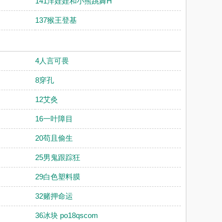
141洋娃娃和小熊跳舞H
137猴王登基
4人言可畏
8穿孔
12艾灸
16一叶障目
20苟且偷生
25男鬼跟踪狂
29白色塑料膜
32赌押命运
36冰块 po18qscom