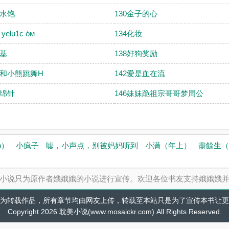
饮水饱
130金子的心
elu1c óм
134化妆
登基
138好狗奖励
娃和小熊跳舞H
142爱是血在流
绵绵针
146妹妹跪祖宗哥哥梦周公
h）
小疯子
嘘，小声点，别被妈妈听到
小满（年上）
盡餘生（
小说只为原作者娥娥娥的小说进行宣传。欢迎各位书友支持娥娥娥
为转载作品，所有章节均由网友上传，转载至本站只是为了宣传本书让更
Copyright 2026 耽美小说(www.mosaickr.com) All Rights Reserved.