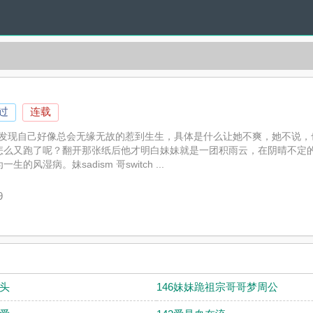
过
连载
msp;陈亦程发现自己好像总会无缘无故的惹到生生，具体是什么让她不爽，她
怎么又跑了呢？翻开那张纸后他才明白妹妹就是一团积雨云，在阴晴不定
湿病。妹sadism 哥switch ...
作的高辣小说，耽美小说实时更新哥给我做狗最新章节并且提供无弹窗阅
。
9
回头
146妹妹跪祖宗哥哥梦周公