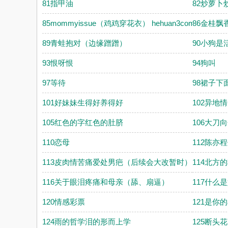
81指甲油
82炒萝
85mommyissue（鸡鸡穿花衣） hehuan3com
86金桂飘
89青蛙抱对（边缘蹭蹭）
90小狗是
93恨呀恨
94狗叫
97等待
98裙子下
101好妹妹生得好养得好
102异地
105红色的字红色的肚脐
106大刀
110恋母
112陈亦
113皮肉情苦痛爱处男疤（后续会大改暂时）
114北方
116关于眼泪疼痛和母亲（舔、扇逼）
117什么
120情感彩票
121是你
124雨的哲学泪的形而上学
125断头花