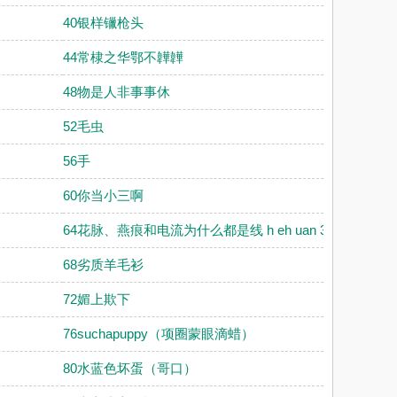
40银样镴枪头
44常棣之华鄂不韡韡
48物是人非事事休
52毛虫
56手
60你当小三啊
64花脉、燕痕和电流为什么都是线 h eh uan 3c o m
68劣质羊毛衫
72媚上欺下
）
76suchapuppy（项圈蒙眼滴蜡）
80水蓝色坏蛋（哥口）