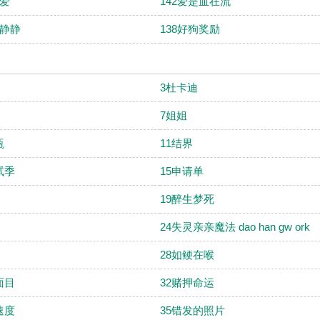
的爱
142爱是血在流
变静静
138好狗奖励
3杜卡迪
7姐姐
瓶
11结界
试季
15申请单
19醉生梦死
24失灵亲亲魔法 dao han gw ork
28如鲠在喉
面目
32赌押命运
速度
35错发的照片