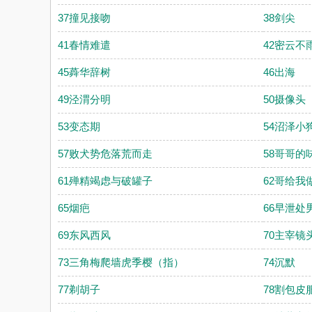
37撞见接吻
38剑尖
41春情难遣
42密云不
45蕣华辞树
46出海
49泾渭分明
50摄像头
53变态期
54沼泽小
57败犬势危落荒而走
58哥哥的
61殚精竭虑与破罐子
62哥给我
65烟疤
66早泄处
69东风西风
70主宰镜
73三角梅爬墙虎季樱（指）
74沉默
77剃胡子
78割包皮