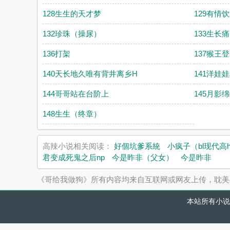
128生生的天才梦
129有情
132珍珠（操尿）
133生长痛 y
136打架
137猴王
140天长地久唯有背井离乡H
141洋娃
144哥哥站在台阶上
145月影
148生生（终章）
高辣小说相关阅读：
好個坑爹系統
小疯子（bl现代高
君变成死鬼之后np
今是昨非（父女）
今是昨非
《哥给我做狗》所有内容均来自互联网或网友上传，耽美
本站所有小说