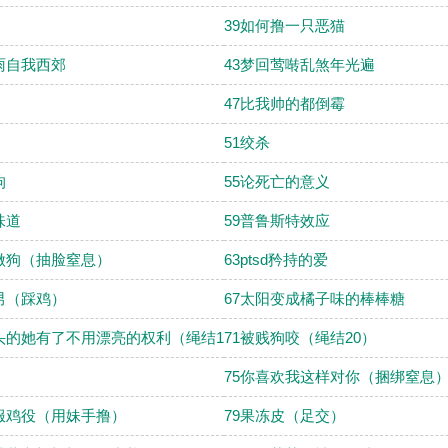
39如何撸一只恶猫
雨自我西郊
43梦回莺啭乱煞年光遍
47比我帅的都倒霉
51绞杀
狗
55论死亡的意义
味道
59普鲁斯特效应
做狗（抽脸窒息）
63ptsd矜持的爱
男（踩鸡）
67太阳变成橘子味的棒棒糖
头的她有了不用漂亮的权利（绳结10）
71被贱狗咬（绳结20）
75你喜欢我这样对你（捆绑窒息
服鸡役（用妹手撸）
79果冻皮（足交）