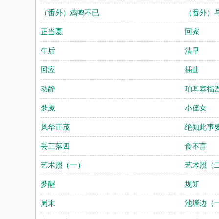
（番外）鸡鸣不已
（番外）
正当夏
回家
午后
清早
回应
插曲
动静
珀耳塞福
梦魇
小侄女
风华正茂
绝知此事
丢三落四
食不言
艺术照（一）
艺术照（
梦醒
规矩
周末
池塘边（