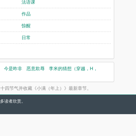
法语课
作品
惊醒
日常
今是昨非
恶意欺辱
李米的猜想（穿越，H，
二十四节气并收藏《小满（年上）》最新章节。
多读者欣赏。