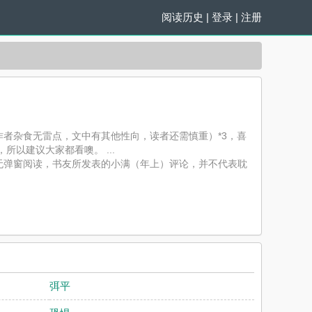
阅读历史
|
登录
|
注册
作者杂食无雷点，文中有其他性向，读者还需慎重）*3，喜
以建议大家都看噢。 ...
无弹窗阅读，书友所发表的小满（年上）评论，并不代表耽
弭平