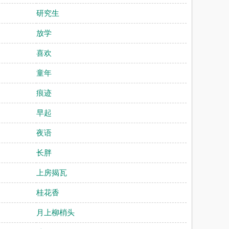
研究生
放学
喜欢
童年
痕迹
早起
夜语
长胖
上房揭瓦
桂花香
月上柳梢头