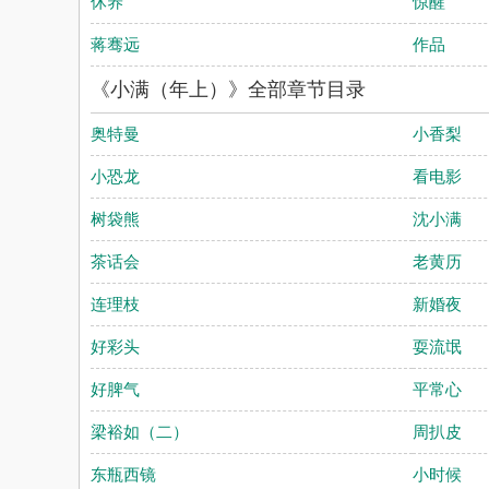
休养
惊醒
蒋骞远
作品
《小满（年上）》全部章节目录
奥特曼
小香梨
小恐龙
看电影
树袋熊
沈小满
茶话会
老黄历
连理枝
新婚夜
好彩头
耍流氓
好脾气
平常心
梁裕如（二）
周扒皮
东瓶西镜
小时候