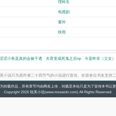
理科生
电视剧
窗外
秋雨
涩涩小鱼是真的会被干透
夫君变成死鬼之后np
今是昨非（父女）
美小说只为原作者二十四节气的小说进行宣传。欢迎各位书友支持
为转载作品，所有章节均由网友上传，转载至本站只是为了宣传本书让更
Copyright 2026 耽美小说(www.mosaickr.com) All Rights Reserved.