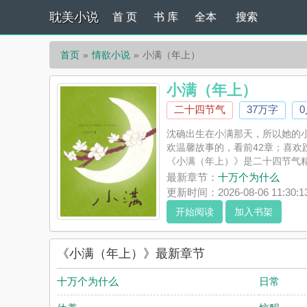
耽美小说
首 页
书 库
全本
搜索
首页
情欲小说
小满（年上）
小满（年上）
二十四节气
37万字
沈确出生在小满那天，所以她的小
欢温馨故事的，看前42章；喜欢
《小满（年上）》是二十四节气
美小说赞同或者支持小满（年上
最新章节：
十万个为什么
更新时间：2026-08-06 11:30:1
开始阅读
加入书架
《小满（年上）》最新章节
十万个为什么
日常