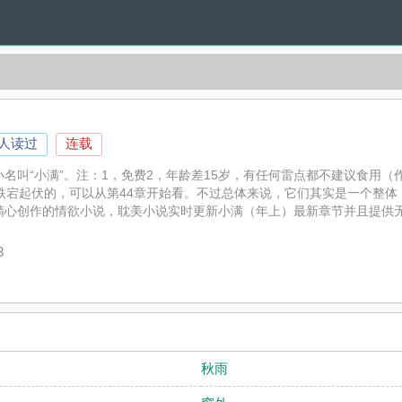
0人读过
连载
名叫“小满”。注：1，免费2，年龄差15岁，有任何雷点都不建议食用（
跌宕起伏的，可以从第44章开始看。不过总体来说，它们其实是一个整体，所
精心创作的情欲小说，耽美小说实时更新小满（年上）最新章节并且提供
）读者的观点。
3
秋雨