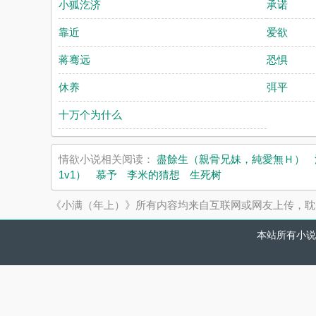
小狐汔济
承诺
靠近
爱欲
蒋骞远
恐惧
休养
弭平
十万个为什么
情欲小说相关阅读：
盡餘生（親骨兄妹，純愛無Ｈ）
1v1）
慕予
李米的猜想
生死树
《小满（年上）》所有内容均来自互联网或网友上传，耽
本站所有小说