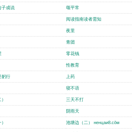
与子成说
颂平常
阅读指南读者需知
夜里
青团
涅
零花钱
性教育
要躬行
上药
寝不语
二）
三天不打
阴雨天
一）
池塘边（二） нeнцaи8.cǒм