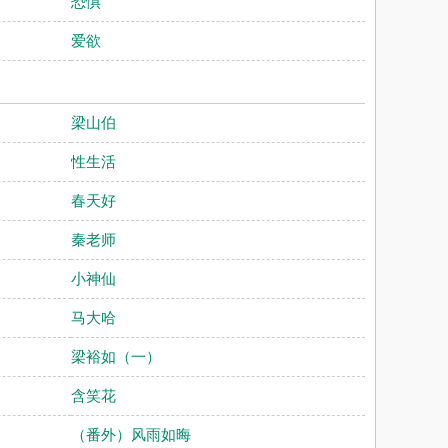
恐惧
爱欲
梁山伯
性生活
春天好
秦老师
小神仙
马大哈
梁裕如（一）
含笑花
（番外）风雨如晦