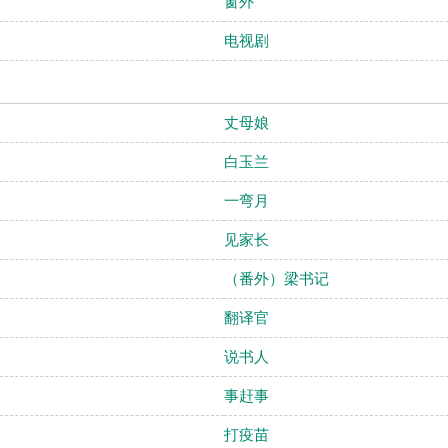
窗外
电视剧
丈母娘
白玉兰
一弯月
见家长
（番外）梁书记
翻译官
说书人
事赶事
打疫苗