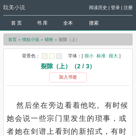
耽美小说
阅读历史
|
登录
|
注册
首 页
书 库
全本
搜索
首页
情欲小说
错映
裂隙（上）
背景色：
字体：
[
很小
标准
很大
]
裂隙（上）（2 / 3）
加入书签
然后坐在旁边看着他吃。有时候
她会说一些宗门里发生的琐事，或
者她在剑谱上看到的新招式，有时