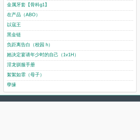
金属牙套【骨科g1】
在产品（ABO）
以寇王
黑金链
负距离告白（校园 h）
她决定宴请年少时的自己（1v1H）
淫龙驯服手册
絮絮如霏（母子）
孽缘