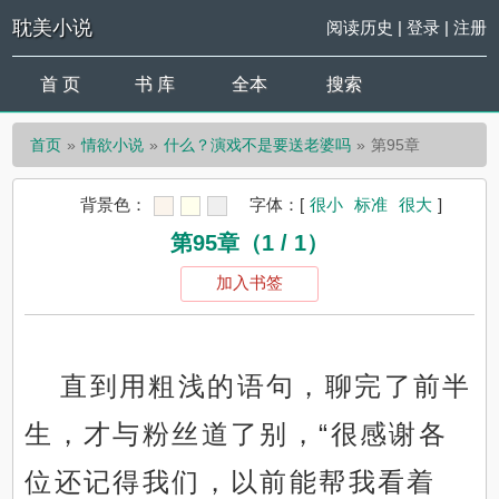
耽美小说
阅读历史
|
登录
|
注册
首 页
书 库
全本
搜索
首页
情欲小说
什么？演戏不是要送老婆吗
第95章
背景色：
字体：
[
很小
标准
很大
]
第95章（1 / 1）
加入书签
直到用粗浅的语句，聊完了前半
生，才与粉丝道了别，“很感谢各
位还记得我们，以前能帮我看着