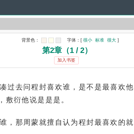
背景色：
字体：
[
很小
标准
很大
]
第2章（1 / 2）
加入书签
凑过去问程封喜欢谁，是不是最喜欢他
，敷衍他说是是是。
谁，那周蒙就擅自认为程封最喜欢的就