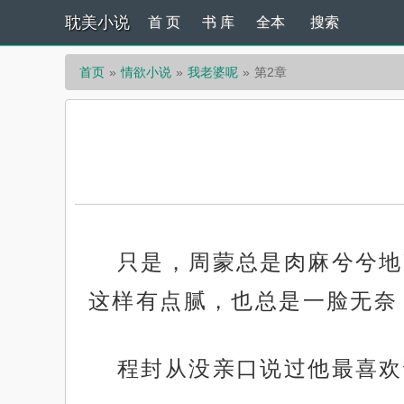
耽美小说
首 页
书 库
全本
搜索
首页
情欲小说
我老婆呢
第2章
只是，周蒙总是肉麻兮兮地
这样有点腻，也总是一脸无奈
程封从没亲口说过他最喜欢