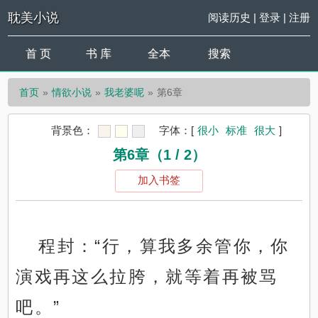
耽美小说
阅读历史
|
登录
|
注册
首 页
书 库
全本
搜索
首页
情欲小说
我老婆呢
第6章
背景色：
字体：
[
很小
标准
很大
]
第6章（1 / 2）
加入书签
程封：“行，算我多余管你，你
演戏再这么拉胯，就等着再被骂
吧。”