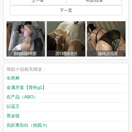
上一章
书页/目录
下一页
情欲小说相关阅读：
生死树
金属牙套【骨科g1】
在产品（ABO）
以寇王
黑金链
负距离告白（校园 h）