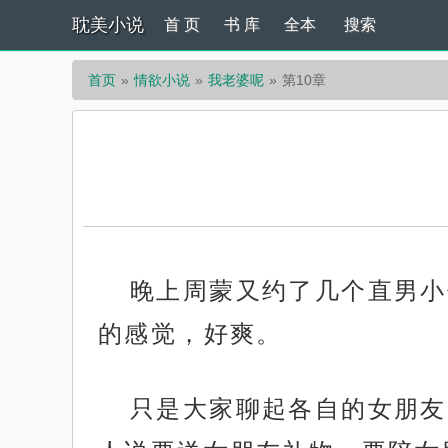
耽美小说
首 页
书 库
全本
搜索
首页
情欲小说
我老婆呢
第10章
晚上周蒙又约了几个直男小
的感觉，好爽。
只是大家聊起各自的女朋友