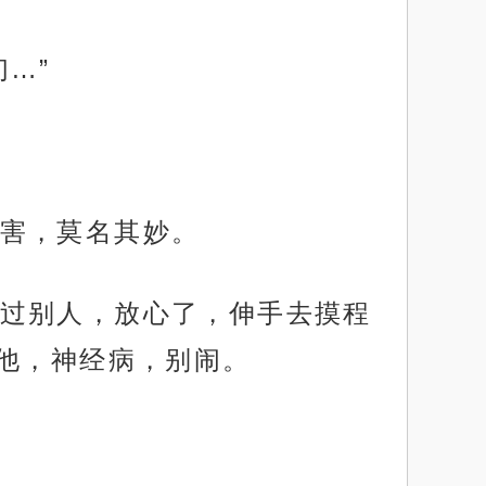
…”
害，莫名其妙。
过别人，放心了，伸手去摸程
他，神经病，别闹。