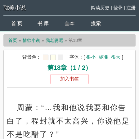
耽美小说
阅读历史
|
登录
|
注册
首 页
书 库
全本
搜索
首页
情欲小说
我老婆呢
第18章
背景色：
字体：
[
很小
标准
很大
]
第18章（1 / 2）
加入书签
周蒙：“…我和他说我要和你告
白了，程封就不太高兴，你说他是
不是吃醋了？”