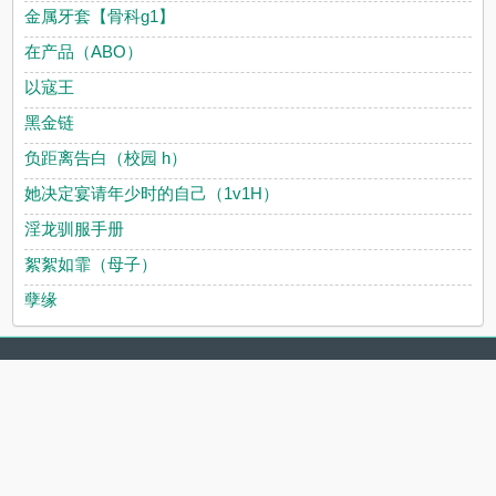
金属牙套【骨科g1】
在产品（ABO）
以寇王
黑金链
负距离告白（校园 h）
她决定宴请年少时的自己（1v1H）
淫龙驯服手册
絮絮如霏（母子）
孽缘