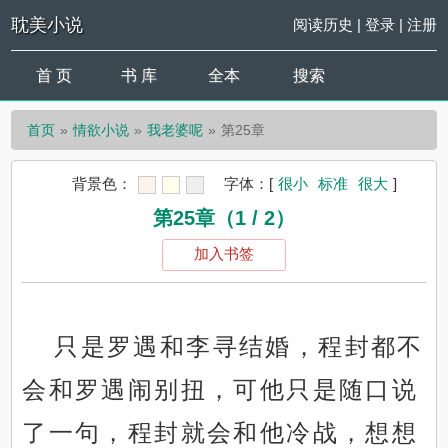
耽美小说
阅读历史
|
登录
|
注册
首 页
书 库
全本
搜索
首页
情欲小说
我老婆呢
第25章
背景色：
字体：
[
很小
标准
很大
]
第25章（1 / 2）
加入书签
只是罗遇和李寻结婚，程封都不
会和罗遇闹别扭，可他只是随口说
了一句，程封就会和他冷战，想想