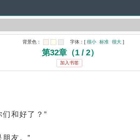
背景色：
字体：
[
很小
标准
很大
]
第32章（1 / 2）
加入书签
你们和好了？”
是朋友。”