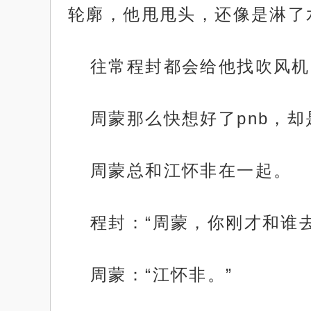
轮廓，他甩甩头，还像是淋了
往常程封都会给他找吹风机
周蒙那么快想好了pnb，
周蒙总和江怀非在一起。
程封：“周蒙，你刚才和谁
周蒙：“江怀非。”