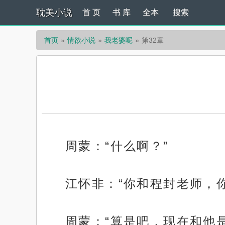
耽美小说
首 页
书 库
全本
搜索
首页
情欲小说
我老婆呢
第32章
周蒙：“什么啊？”
江怀非：“你和程封老师，
周蒙：“算是吧，现在和他