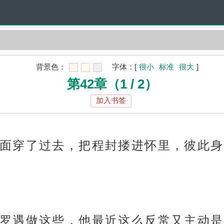
背景色：
字体：
[
很小
标准
很大
]
第42章（1 / 2）
加入书签
面穿了过去，把程封搂进怀里，彼此身
罗遇做这些，他最近这么反常又主动是