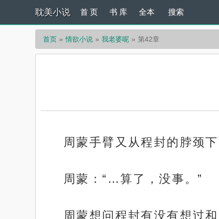
耽美小说
首 页
书 库
全本
搜索
首页
情欲小说
我老婆呢
第42章
周蒙手臂又从程封的脖颈下
周蒙：“…算了，没事。”
周蒙想问程封有没有想过和