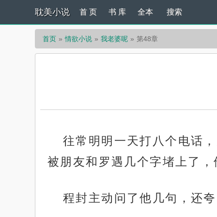
耽美小说
首 页
书 库
全本
搜索
首页
情欲小说
我老婆呢
第48章
往常明明一天打八个电话，
被朋友和罗遇几个字堵上了，
程封主动问了他几句，还夸