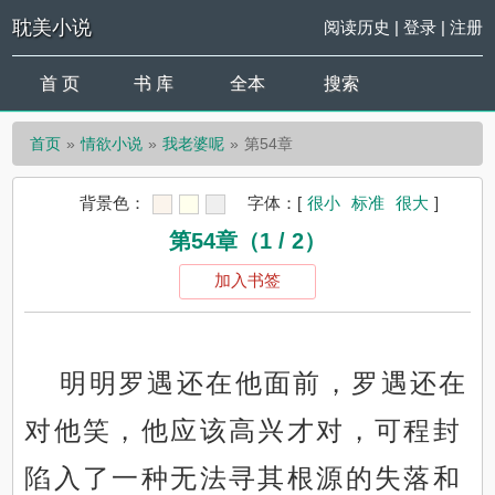
耽美小说
阅读历史
|
登录
|
注册
首 页
书 库
全本
搜索
首页
情欲小说
我老婆呢
第54章
背景色：
字体：
[
很小
标准
很大
]
第54章（1 / 2）
加入书签
明明罗遇还在他面前，罗遇还在
对他笑，他应该高兴才对，可程封
陷入了一种无法寻其根源的失落和