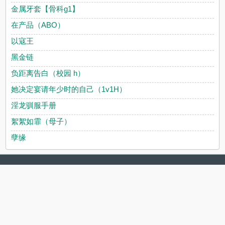
金属牙套【骨科g1】
在产品（ABO）
以寇王
黑金链
负距离告白（校园 h）
她决定宴请年少时的自己（1v1H）
淫龙驯服手册
絮絮如霏（母子）
孽缘