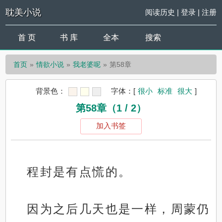
耽美小说
阅读历史
|
登录
|
注册
首 页
书 库
全本
搜索
首页
情欲小说
我老婆呢
第58章
背景色：
字体：
[
很小
标准
很大
]
第58章（1 / 2）
加入书签
程封是有点慌的。
因为之后几天也是一样，周蒙仍