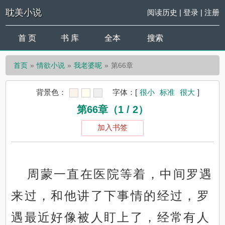
耽美小说
阅读历史
|
登录
|
注册
首 页
书 库
全本
搜索
首页
情欲小说
我老婆呢
第66章
背景色：
字体：
[
很小
标准
很大
]
第66章（1 / 2）
加入书签
周蒙一直在医院等着，中间罗遇
来过，和他讲了下事情的经过，罗
遇最近好像被人盯上了，经常有人