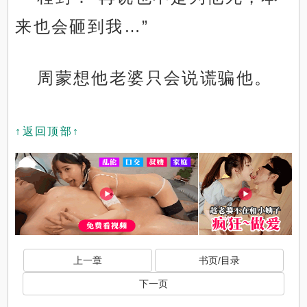
来也会砸到我…”
周蒙想他老婆只会说谎骗他。
↑返回顶部↑
上一章
书页/目录
下一页