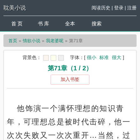
耽美小说
阅读历史
|
登录
|
注册
首 页
书 库
全本
搜索
首页
情欲小说
我老婆呢
第71章
背景色：
字体：
[
很小
标准
很大
]
第71章（1 / 2）
加入书签
他饰演一个满怀理想的知识青
年，可理想总是被时代击碎，他一
次次失败又一次次重开…当然，过