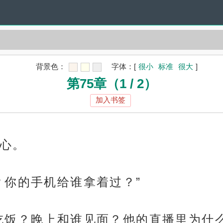
背景色：
字体：
[
很小
标准
很大
]
第75章（1 / 2）
加入书签
心。
？你的手机给谁拿着过？”
吃饭？晚上和谁见面？他的直播里为什么