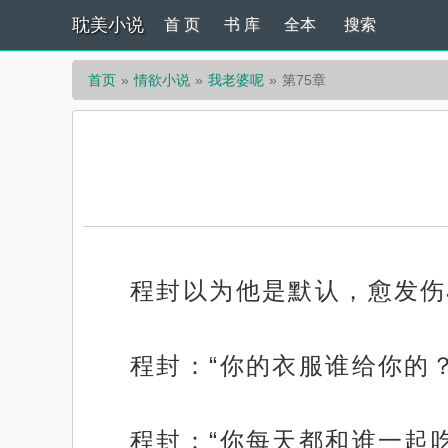
耽美小说
首 页
书 库
全本
搜索
首页
情欲小说
我老婆呢
第75章
程封以为他是默认，愈发伤
程封：“你的衣服谁给你的
程封：“你每天都和谁一起