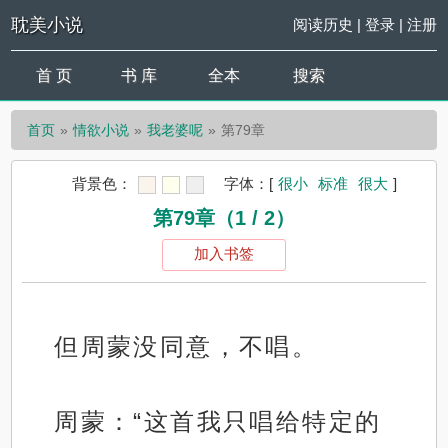
耽美小说
阅读历史
|
登录
|
注册
首 页
书 库
全本
搜索
首页
情欲小说
我老婆呢
第79章
背景色：
字体：
[
很小
标准
很大
]
第79章（1 / 2）
加入书签
但周蒙没同意，不唱。
周蒙：“这首我只唱给特定的