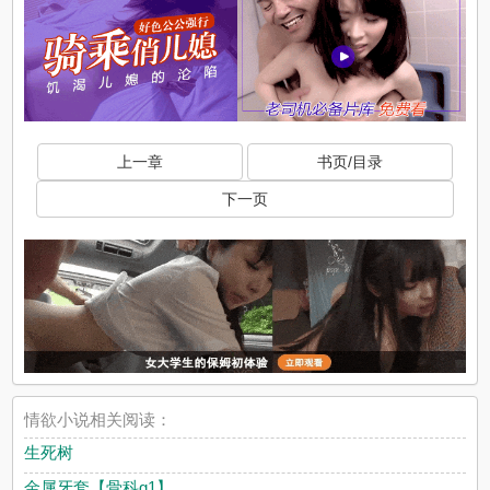
上一章
书页/目录
下一页
情欲小说相关阅读：
生死树
金属牙套【骨科g1】