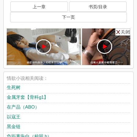
上一章
书页/目录
下一页
情欲小说相关阅读：
生死树
金属牙套【骨科g1】
在产品（ABO）
以寇王
黑金链
负距离告白（校园 h）