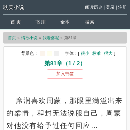
耽美小说
阅读历史
|
登录
|
注册
首 页
书 库
全本
搜索
首页
情欲小说
我老婆呢
第81章
背景色：
字体：
[
很小
标准
很大
]
第81章（1 / 2）
加入书签
席润喜欢周蒙，那眼里满溢出来
的柔情，程封无法说服自己，周蒙
对他没有给予过任何回应…