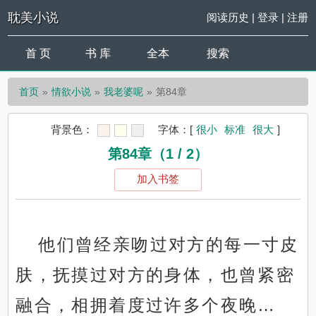
耽美小说
阅读历史
|
登录
|
注册
首 页
书 库
全本
搜索
首页
情欲小说
我老婆呢
第84章
背景色：
字体：
[
很小
标准
很大
]
第84章（1 / 2）
加入书签
他们曾经亲吻过对方的每一寸皮
肤，抚摸过对方的身体，也曾紧密
融合，相拥着度过许多个夜晚…