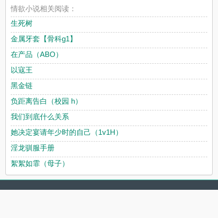
情欲小说相关阅读：
生死树
金属牙套【骨科g1】
在产品（ABO）
以寇王
黑金链
负距离告白（校园 h）
我们到底什么关系
她决定宴请年少时的自己（1v1H）
淫龙驯服手册
絮絮如霏（母子）