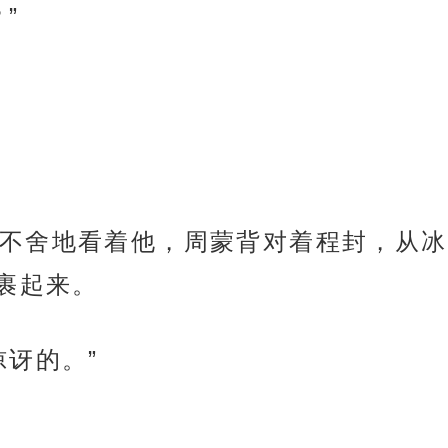
”
不舍地看着他，周蒙背对着程封，从冰
裹起来。
惊讶的。”