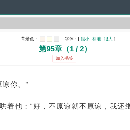
背景色：
字体：
[
很小
标准
很大
]
第95章（1 / 2）
加入书签
原谅你。”
哄着他：“好，不原谅就不原谅，我还