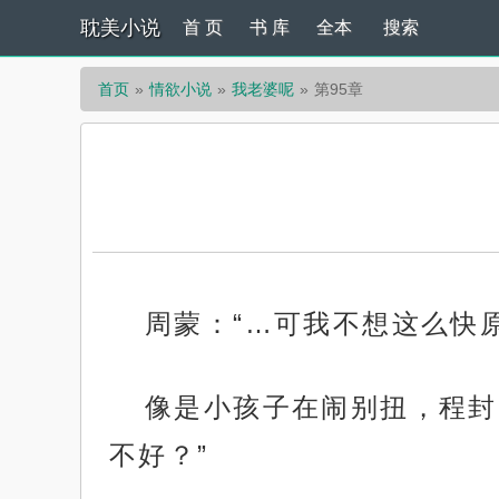
耽美小说
首 页
书 库
全本
搜索
首页
情欲小说
我老婆呢
第95章
周蒙：“…可我不想这么快
像是小孩子在闹别扭，程封
不好？”