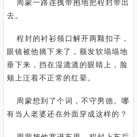
周蒙一路连拽带抱地把程封带出
去。
程封的衬衫领口解开两颗扣子，
眼镜被他摘下来了，额发软塌塌地
垂下来，挡在湿漉漉的眼睛上，脸
颊上泛着不正常的红晕。
周蒙想到了个词，不守男德。哪
有当人老婆还在外面穿成这样的？
周蒙把他塞进车里，程封上车后