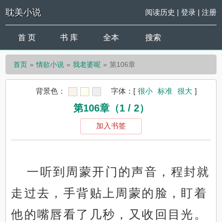
耽美小说
阅读历史
|
登录
|
注册
首 页
书 库
全本
搜索
首页
情欲小说
我老婆呢
第106章
背景色：
字体：
[
很小
标准
很大
]
第106章（1 / 2）
加入书签
一听到周蒙开门的声音，程封就
走过去，手背贴上周蒙的脸，盯着
他的嘴唇看了几秒，又收回目光。