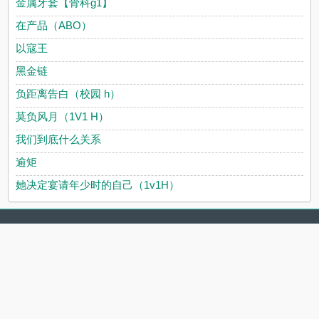
金属牙套【骨科g1】
在产品（ABO）
以寇王
黑金链
负距离告白（校园 h）
莫负风月（1V1 H）
我们到底什么关系
逾矩
她决定宴请年少时的自己（1v1H）