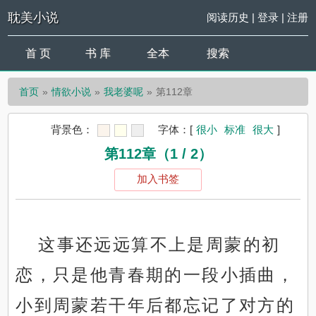
耽美小说
阅读历史
|
登录
|
注册
首 页
书 库
全本
搜索
首页
情欲小说
我老婆呢
第112章
背景色：
字体：
[
很小
标准
很大
]
第112章（1 / 2）
加入书签
这事还远远算不上是周蒙的初
恋，只是他青春期的一段小插曲，
小到周蒙若干年后都忘记了对方的