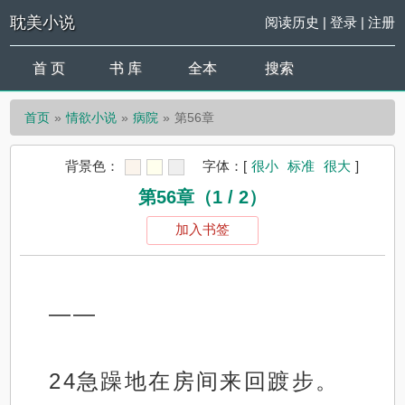
耽美小说
阅读历史
|
登录
|
注册
首 页
书 库
全本
搜索
首页
情欲小说
病院
第56章
背景色：
字体：
[
很小
标准
很大
]
第56章（1 / 2）
加入书签
——
24急躁地在房间来回踱步。