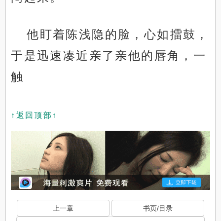
他盯着陈浅隐的脸，心如擂鼓，
于是迅速凑近亲了亲他的唇角，一
触
↑返回顶部↑
上一章
书页/目录