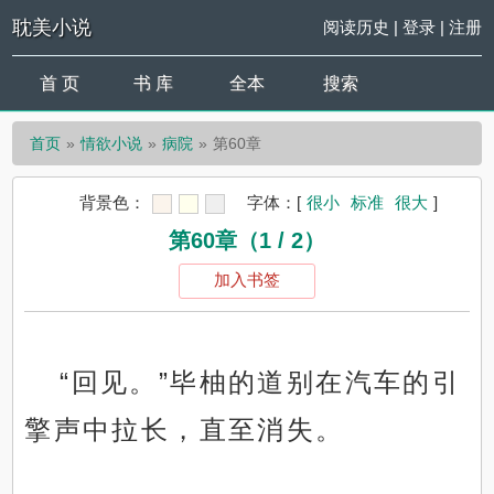
耽美小说
阅读历史
|
登录
|
注册
首 页
书 库
全本
搜索
首页
情欲小说
病院
第60章
背景色：
字体：
[
很小
标准
很大
]
第60章（1 / 2）
加入书签
“回见。”毕柚的道别在汽车的引
擎声中拉长，直至消失。