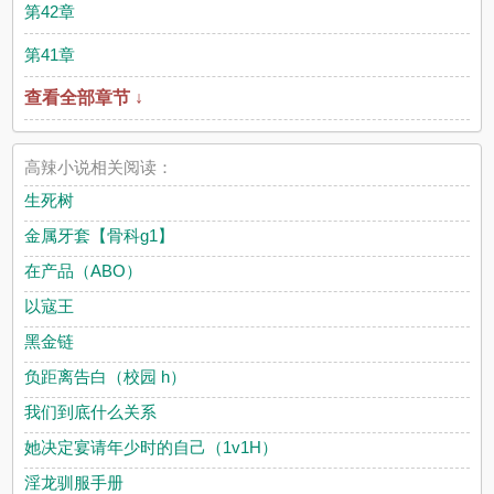
第42章
第41章
查看全部章节 ↓
高辣小说相关阅读：
生死树
金属牙套【骨科g1】
在产品（ABO）
以寇王
黑金链
负距离告白（校园 h）
我们到底什么关系
她决定宴请年少时的自己（1v1H）
淫龙驯服手册