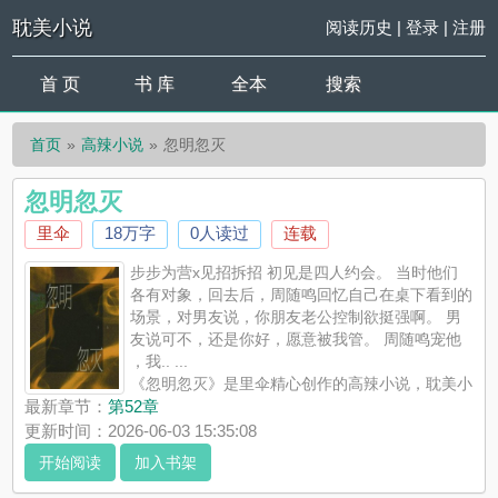
耽美小说
阅读历史
|
登录
|
注册
首 页
书 库
全本
搜索
首页
高辣小说
忽明忽灭
忽明忽灭
里伞
18万字
0人读过
连载
步步为营x见招拆招 初见是四人约会。 当时他们
各有对象，回去后，周随鸣回忆自己在桌下看到的
场景，对男友说，你朋友老公控制欲挺强啊。 男
友说可不，还是你好，愿意被我管。 周随鸣宠他
，我.. ...
《忽明忽灭》是里伞精心创作的高辣小说，耽美小
说实时更新忽明忽灭最新章节并且提供无弹窗阅读，书友所发表
最新章节：
第52章
的忽明忽灭评论，并不代表耽美小说赞同或者支持忽明忽灭读者
更新时间：2026-06-03 15:35:08
的观点。
开始阅读
加入书架