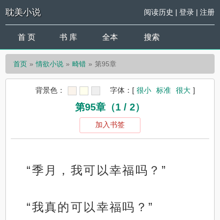
耽美小说
阅读历史
|
登录
|
注册
首 页
书 库
全本
搜索
首页
情欲小说
畸错
第95章
背景色：
字体：
[
很小
标准
很大
]
第95章（1 / 2）
加入书签
“季月，我可以幸福吗？”
“我真的可以幸福吗？”