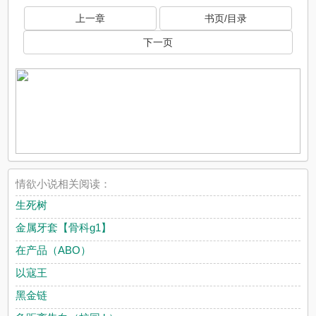
上一章
书页/目录
下一页
情欲小说相关阅读：
生死树
金属牙套【骨科g1】
在产品（ABO）
以寇王
黑金链