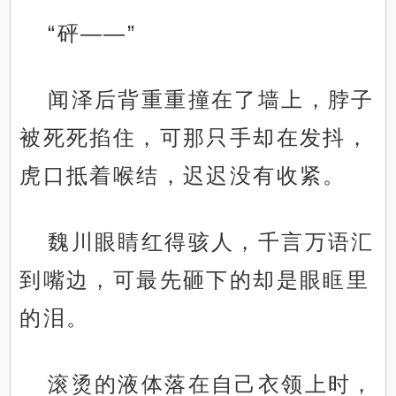
“砰——”
闻泽后背重重撞在了墙上，脖子
被死死掐住，可那只手却在发抖，
虎口抵着喉结，迟迟没有收紧。
魏川眼睛红得骇人，千言万语汇
到嘴边，可最先砸下的却是眼眶里
的泪。
滚烫的液体落在自己衣领上时，