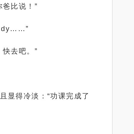
爸比说！”
dy……”
快去吧。”
且显得冷淡：“功课完成了