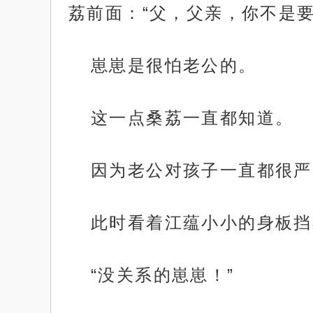
荔前面：“父，父亲，你不是要
崽崽是很怕老公的。
这一点桑荔一直都知道。
因为老公对孩子一直都很严
此时看着江蕴小小的身板挡
“没关系的崽崽！”