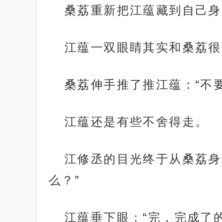
桑荔重新把江蕴藏到自己身
江蕴一双眼睛其实和桑荔很像
桑荔伸手推了推江蕴：“不
江蕴还是有些不舍得走。
江修丞的目光终于从桑荔身
么？”
江蕴垂下眼：“完，完成了