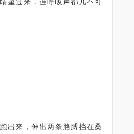
睛望过来，连呼吸声都几不可
跑出来，伸出两条胳膊挡在桑