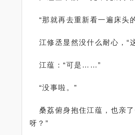
“那就再去重新看一遍床头
江修丞显然没什么耐心，“这
江蕴：“可是……”
“没事啦。”
桑荔俯身抱住江蕴，也亲了
呀？”