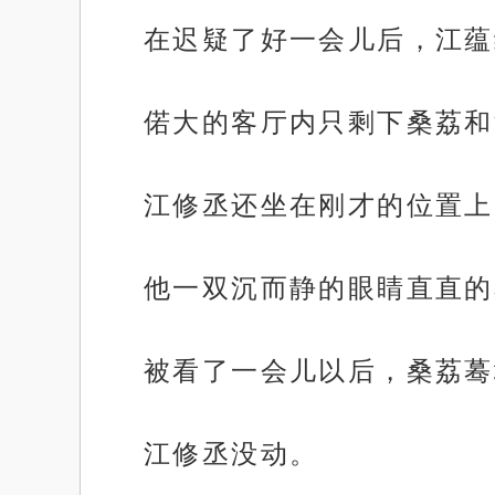
在迟疑了好一会儿后，江蕴
偌大的客厅内只剩下桑荔和
江修丞还坐在刚才的位置上
他一双沉而静的眼睛直直的
被看了一会儿以后，桑荔蓦
江修丞没动。