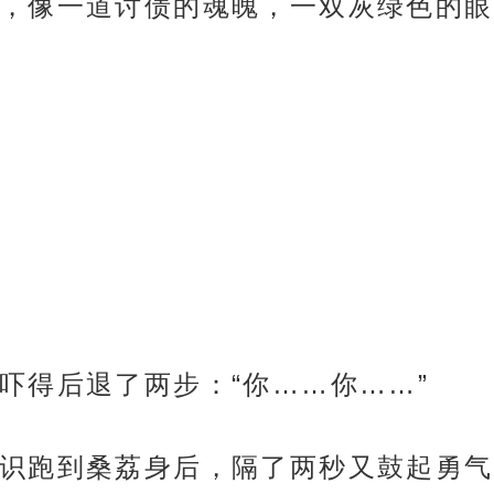
，像一道讨债的魂魄，一双灰绿色的眼
吓得后退了两步：“你……你……”
识跑到桑荔身后，隔了两秒又鼓起勇气