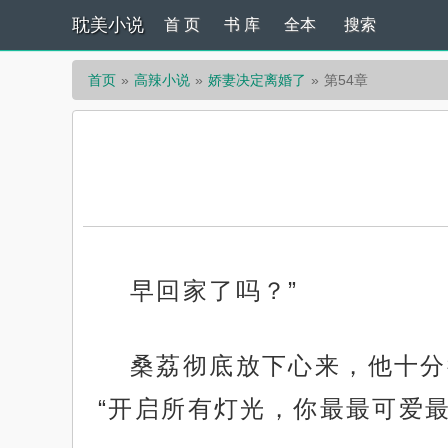
耽美小说
首 页
书 库
全本
搜索
首页
高辣小说
娇妻决定离婚了
第54章
早回家了吗？”
桑荔彻底放下心来，他十分
“开启所有灯光，你最最可爱