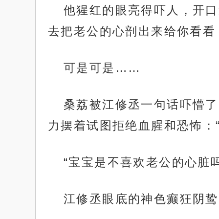
他猩红的眼亮得吓人，开口
去把老公的心剖出来给你看看
可是可是……
桑荔被江修丞一句话吓懵了
力摆着试图拒绝血腥和恐怖：
“宝宝是不喜欢老公的心脏吗
江修丞眼底的神色癫狂阴鸷