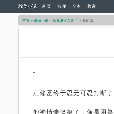
耽美小说
首 页
书 库
全本
搜索
首页
高辣小说
娇妻决定离婚了
第57章
”
江修丞终于忍无可忍打断了
他神情惨淡极了，像是困兽