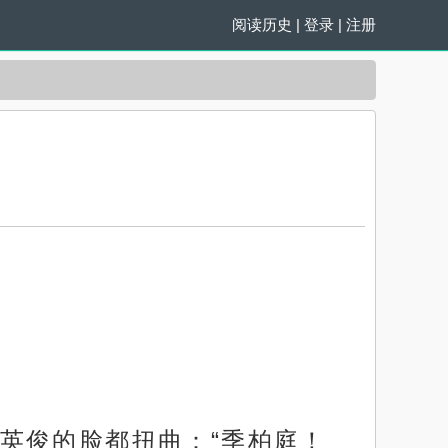
阅读历史
|
登录
|
注册
英俊的脸都扭曲：“季柏庭！