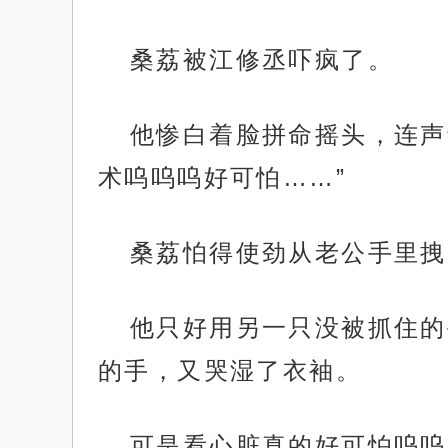
桑荔被江修丞吓疯了。
他惨白着脸拼命摇头，连声
术呜呜呜好可怕……”
桑荔怕得使劲从老公手里拽
他只好用另一只没被抓住的
的手，又哭湿了衣袖。
可是看心脏真的好可怕呜呜