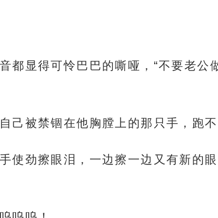
音都显得可怜巴巴的嘶哑，“不要老公
自己被禁锢在他胸膛上的那只手，跑不
手使劲擦眼泪，一边擦一边又有新的眼
呜呜呜！