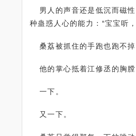
男人的声音还是低沉而磁性
种蛊惑人心的能力：“宝宝听，
桑荔被抓住的手跑也跑不掉
他的掌心抵着江修丞的胸膛
一下。
又一下。