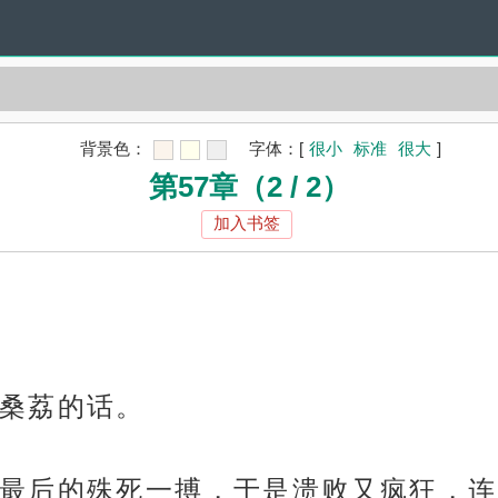
背景色：
字体：
[
很小
标准
很大
]
第57章（2 / 2）
加入书签
桑荔的话。
最后的殊死一搏，于是溃败又疯狂，连