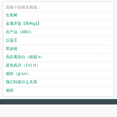
高辣小说相关阅读：
生死树
金属牙套【骨科g1】
在产品（ABO）
以寇王
黑金链
负距离告白（校园 h）
莫负风月（1V1 H）
逾矩（gl sm）
我们到底什么关系
逾矩