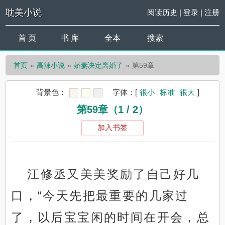
耽美小说
阅读历史
|
登录
|
注册
首 页
书 库
全本
搜索
首页
高辣小说
娇妻决定离婚了
第59章
背景色：
字体：
[
很小
标准
很大
]
第59章（1 / 2）
加入书签
江修丞又美美奖励了自己好几
口，“今天先把最重要的几家过
了，以后宝宝闲的时间在开会，总