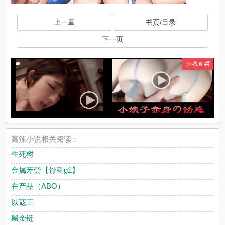
上一章
书页/目录
下一页
高辣小说相关阅读：
生死树
金属牙套【骨科g1】
在产品（ABO）
以寇王
黑金链