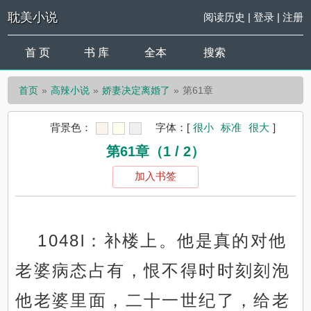
耽美小说
阅读历史
|
登录
|
注册
首 页
书 库
全本
搜索
首页
高辣小说
娇妻决定离婚了
第61章
背景色：
字体：
[
很小
标准
很大
]
第61章（1 / 2）
加入书签
1048l：补楼上。他是真的对他
老婆病态占有，恨不得时时刻刻泡
他老婆里面，二十一世纪了，给老