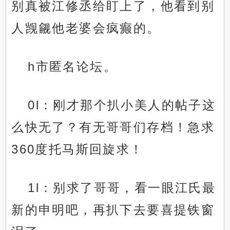
别真被江修丞给盯上了，他看到别
人觊觎他老婆会疯癫的。
h市匿名论坛。
0l：刚才那个扒小美人的帖子这
么快无了？有无哥哥们存档！急求
360度托马斯回旋求！
1l：别求了哥哥，看一眼江氏最
新的申明吧，再扒下去要喜提铁窗