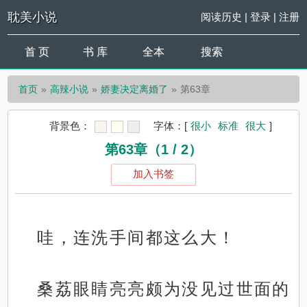
耽美小说
阅读历史
|
登录
|
注册
首 页
书 库
全本
搜索
首页
高辣小说
娇妻决定离婚了
第63章
背景色：
字体：
[
很小
标准
很大
]
第63章（1 / 2）
加入书签
哇，连洗手间都这么大！
桑荔眼睛亮亮颇为没见过世面的