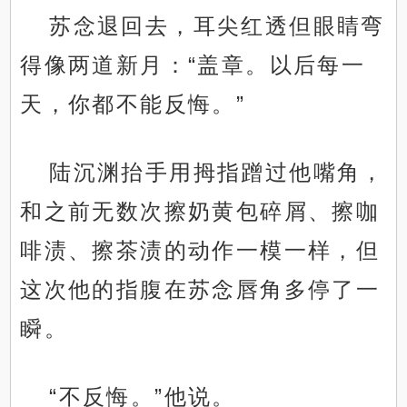
苏念退回去，耳尖红透但眼睛弯
得像两道新月：“盖章。以后每一
天，你都不能反悔。”
陆沉渊抬手用拇指蹭过他嘴角，
和之前无数次擦奶黄包碎屑、擦咖
啡渍、擦茶渍的动作一模一样，但
这次他的指腹在苏念唇角多停了一
瞬。
“不反悔。”他说。