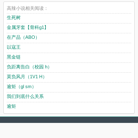
高辣小说相关阅读：
生死树
金属牙套【骨科g1】
在产品（ABO）
以寇王
黑金链
负距离告白（校园 h）
莫负风月（1V1 H）
逾矩（gl sm）
我们到底什么关系
逾矩