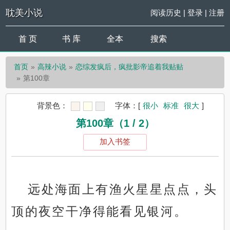
耽美小说
阅读历史
|
登录
|
注册
首 页
书 库
全本
搜索
首页
高辣小说
恋综发疯后，疯批影帝追着我贴贴
第100章
背景色：
字体：
[
很小
标准
很大
]
第100章（1 / 2）
加入书签
远处海面上有渔火星星点点，头
顶的夜空干净得能看见银河。