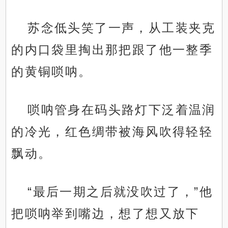
苏念低头笑了一声，从工装夹克
的内口袋里掏出那把跟了他一整季
的黄铜唢呐。
唢呐管身在码头路灯下泛着温润
的冷光，红色绸带被海风吹得轻轻
飘动。
“最后一期之后就没吹过了，”他
把唢呐举到嘴边，想了想又放下