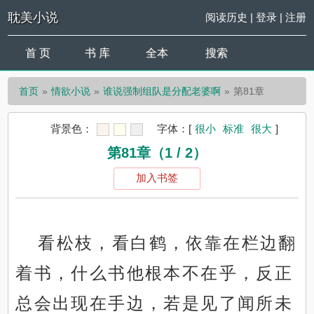
耽美小说
阅读历史
|
登录
|
注册
首 页
书 库
全本
搜索
首页
情欲小说
谁说强制组队是分配老婆啊
第81章
背景色：
字体：
[
很小
标准
很大
]
第81章（1 / 2）
加入书签
看松枝，看白鹤，依靠在栏边翻
着书，什么书他根本不在乎，反正
总会出现在手边，若是见了闻所未