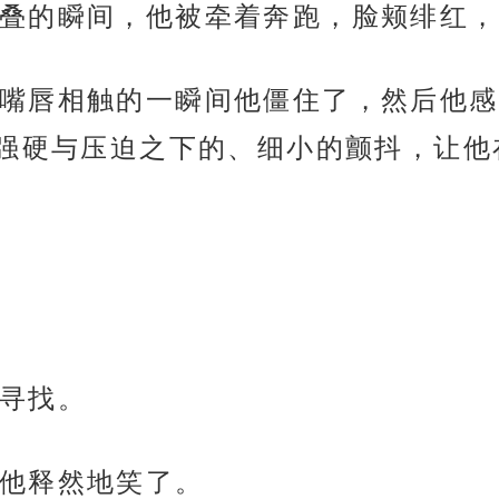
叠的瞬间，他被牵着奔跑，脸颊绯红，
嘴唇相触的一瞬间他僵住了，然后他感
强硬与压迫之下的、细小的颤抖，让他
寻找。
他释然地笑了。