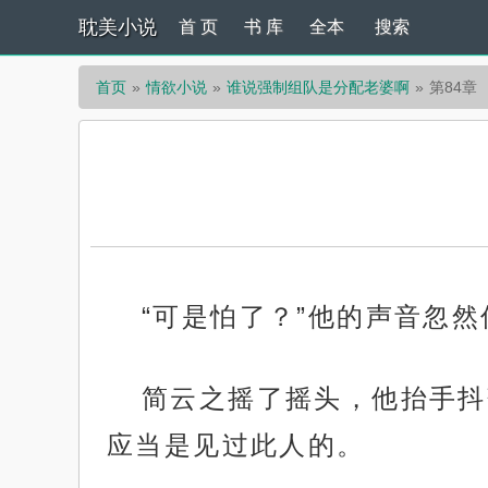
耽美小说
首 页
书 库
全本
搜索
首页
情欲小说
谁说强制组队是分配老婆啊
第84章
“可是怕了？”他的声音忽
简云之摇了摇头，他抬手抖
应当是见过此人的。