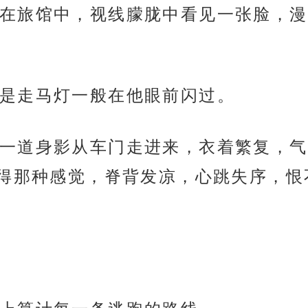
在旅馆中，视线朦胧中看见一张脸，漫
是走马灯一般在他眼前闪过。
一道身影从车门走进来，衣着繁复，气
得那种感觉，脊背发凉，心跳失序，恨