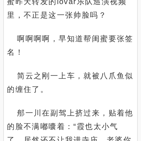
蜜昨天转发的iovar乐队巡演视频
里，不正是这一张帅脸吗？
啊啊啊啊，早知道帮闺蜜要张签
名！
简云之刚一上车，就被八爪鱼似
的缠住了。
郍一川在副驾上挤过来，贴着他
的脸不满嘟囔着：“霞也太小气
了，居然还不让我进寺庙，老婆你