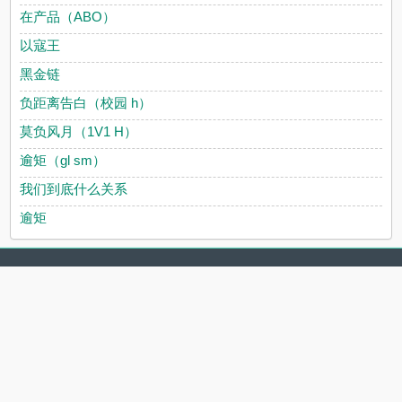
在产品（ABO）
以寇王
黑金链
负距离告白（校园 h）
莫负风月（1V1 H）
逾矩（gl sm）
我们到底什么关系
逾矩