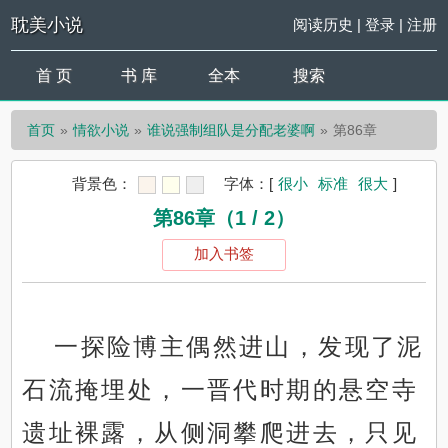
耽美小说
阅读历史
|
登录
|
注册
首 页
书 库
全本
搜索
首页
情欲小说
谁说强制组队是分配老婆啊
第86章
背景色：
字体：
[
很小
标准
很大
]
第86章（1 / 2）
加入书签
一探险博主偶然进山，发现了泥
石流掩埋处，一晋代时期的悬空寺
遗址裸露，从侧洞攀爬进去，只见