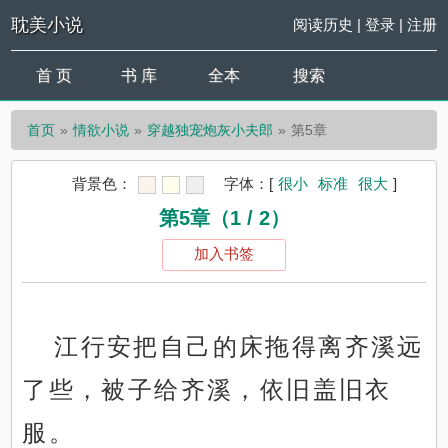
耽美小说
阅读历史
|
登录
|
注册
首 页
书 库
全本
搜索
首页
情欲小说
穿越独宠炮灰小夫郎
第5章
背景色：
字体：
[
很小
标准
很大
]
第5章（1 / 2）
加入书签
江行安把自己的床拖得离齐溪远
了些，被子给齐溪，依旧盖旧衣
服。