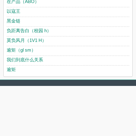
在产品（ABO）
以寇王
黑金链
负距离告白（校园 h）
莫负风月（1V1 H）
逾矩（gl sm）
我们到底什么关系
逾矩