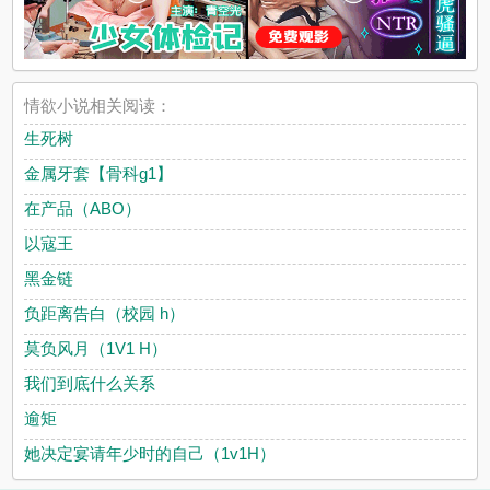
情欲小说相关阅读：
生死树
金属牙套【骨科g1】
在产品（ABO）
以寇王
黑金链
负距离告白（校园 h）
莫负风月（1V1 H）
我们到底什么关系
逾矩
她决定宴请年少时的自己（1v1H）