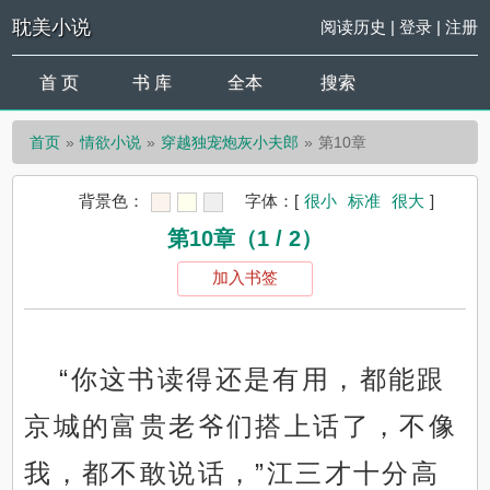
耽美小说
阅读历史
|
登录
|
注册
首 页
书 库
全本
搜索
首页
情欲小说
穿越独宠炮灰小夫郎
第10章
背景色：
字体：
[
很小
标准
很大
]
第10章（1 / 2）
加入书签
“你这书读得还是有用，都能跟
京城的富贵老爷们搭上话了，不像
我，都不敢说话，”江三才十分高