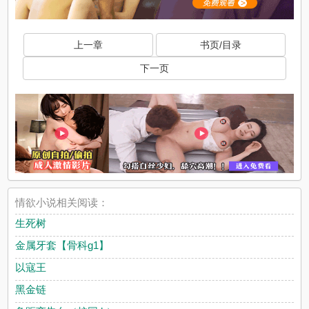
上一章
书页/目录
下一页
情欲小说相关阅读：
生死树
金属牙套【骨科g1】
以寇王
黑金链