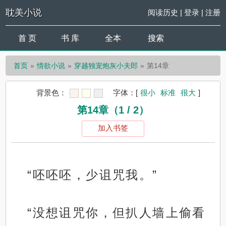
耽美小说
阅读历史
|
登录
|
注册
首 页
书 库
全本
搜索
首页
情欲小说
穿越独宠炮灰小夫郎
第14章
背景色：
字体：
[
很小
标准
很大
]
第14章（1 / 2）
加入书签
“呸呸呸，少诅咒我。”
“没想诅咒你，但扒人墙上偷看