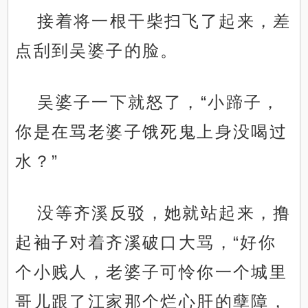
接着将一根干柴扫飞了起来，差
点刮到吴婆子的脸。
吴婆子一下就怒了，“小蹄子，
你是在骂老婆子饿死鬼上身没喝过
水？”
没等齐溪反驳，她就站起来，撸
起袖子对着齐溪破口大骂，“好你
个小贱人，老婆子可怜你一个城里
哥儿跟了江家那个烂心肝的孽障，