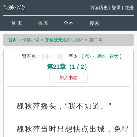
耽美小说
阅读历史
|
登录
|
注册
首 页
书 库
全本
搜索
首页
情欲小说
穿越独宠炮灰小夫郎
第21章
背景色：
字体：
[
很小
标准
很大
]
第21章（1 / 2）
加入书签
魏秋萍摇头，“我不知道。”
魏秋萍当时只想快点出城，免得