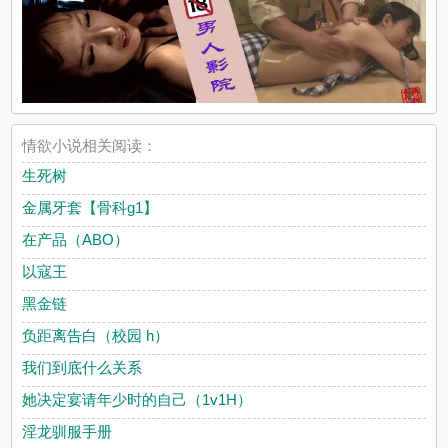
情欲小说相关阅读：
生死树
金属牙套【骨科g1】
在产品（ABO）
以寇王
黑金链
负距离告白（校园 h）
我们到底什么关系
她决定宴请年少时的自己（1v1H）
淫龙驯服手册