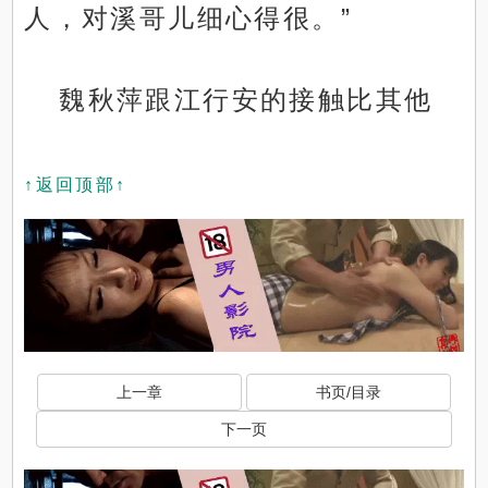
人，对溪哥儿细心得很。”
魏秋萍跟江行安的接触比其他
↑返回顶部↑
上一章
书页/目录
下一页