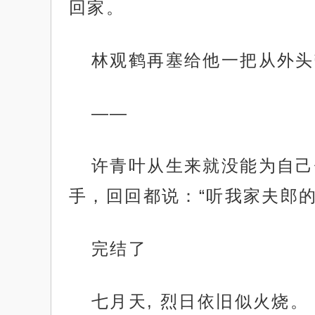
回家。
林观鹤再塞给他一把从外头
——
许青叶从生来就没能为自己
手，回回都说：“听我家夫郎的
完结了
七月天, 烈日依旧似火烧。