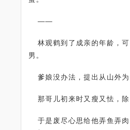
——
林观鹤到了成亲的年龄，可
男。
爹娘没办法，提出从山外为
那哥儿初来时又瘦又怯，除
于是废尽心思给他弄鱼弄肉