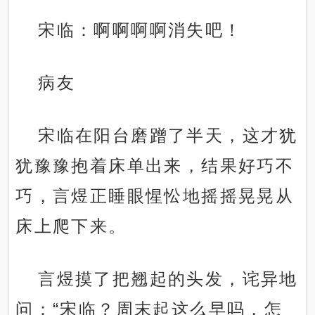
宋临：啊啊啊啊消失吧！
病友
宋临在阳台磨蹭了半天，这才犹
犹豫豫抱着床单出来，结果好巧不
巧，言煜正睡眼惺忪地摇摇晃晃从
床上爬下来。
言煜摸了把翘起的头发，诧异地
问：“宋临？周末起这么早吗，怎