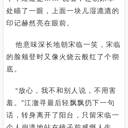
处瞄了一眼，上面一块儿湿漉漉的
印记赫然亮在眼前。
他意味深长地朝宋临一笑，宋临
的脸颊登时又像火烧云般红了个彻
底。
“放心，我不和别人说，不用害
羞。”江澈寻最后轻飘飘扔下一句
话，转身离开了阳台，只留宋临一
个人崩溃地站在镜子前感慨人生。