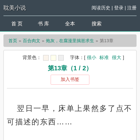
耽美小说
阅读历史
|
登录
|
注册
首 页
书 库
全本
搜索
首页
百合肉文
炮灰，在腐漫里揣崽求生
第13章
背景色：
字体：
[
很小
标准
很大
]
第13章（1 / 2）
加入书签
翌日一早，床单上果然多了点不
可描述的东西……