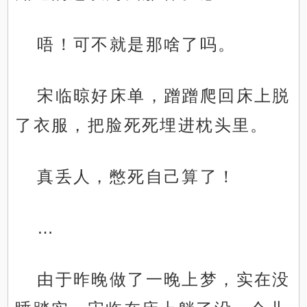
唔！可不就是那啥了吗。
宋临晾好床单，蹭蹭爬回床上脱
了衣服，把脸死死埋进枕头里。
真丢人，憋死自己算了！
…
由于昨晚做了一晚上梦，实在没