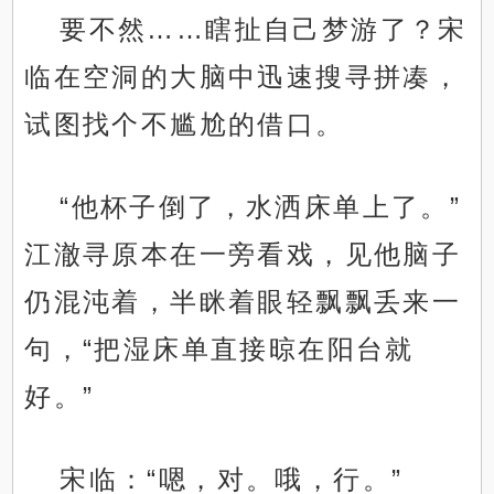
要不然……瞎扯自己梦游了？宋
临在空洞的大脑中迅速搜寻拼凑，
试图找个不尴尬的借口。
“他杯子倒了，水洒床单上了。”
江澈寻原本在一旁看戏，见他脑子
仍混沌着，半眯着眼轻飘飘丢来一
句，“把湿床单直接晾在阳台就
好。”
宋临：“嗯，对。哦，行。”