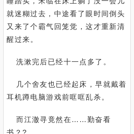
睡踏实，宋临在床上躺了没一会儿
就迷糊过去，中途看了眼时间倒头
又来了个霸气回笼觉，这才重新清
醒过来。
洗漱完后已经十一点多了。
几个舍友也已经起床，早就戴着
耳机蹲电脑游戏前哐哐乱杀。
而江澈寻竟然在……勤奋看
书？?