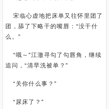
宋临心虚地把床单又往怀里团了
团，舔了下略干的嘴唇：“没干什
么。”
“哦～”江澈寻勾了勾唇角，继续
追问，“清早洗被单？”
“关你什么事？”
“尿床了？”