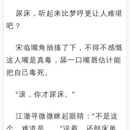
尿床，听起来比梦哼更让人难堪
吧？
宋临嘴角抽搐了下，不得不感慨
这人嘴是真毒，舔一口嘴唇估计能
把自己毒死。
“滚，你才尿床。”
江澈寻微微眯起眼睛：“不是这
个，难道是……”说着，还朝床单