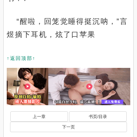
“醒啦，回笼觉睡得挺沉呐，”言
煜摘下耳机，炫了口苹果
↑返回顶部↑
上一章
书页/目录
下一页