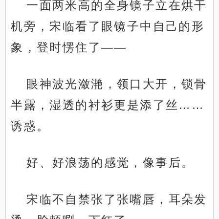
一面两米高的全身镜子立在烘干
机旁，宋临看了眼镜子中自己的形
象，登时愣住了——
眼神波光潋滟，领口大开，锁骨
半露，湿透的衬衫更是添了丝……
诱惑。
好、好浪荡的感觉，像事后。
宋临不自禁张了张嘴唇，耳朵发