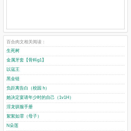
百合肉文相关阅读：
生死树
金属牙套【骨科g1】
以寇王
黑金链
负距离告白（校园 h）
她决定宴请年少时的自己（1v1H）
淫龙驯服手册
絮絮如霏（母子）
N朵莲