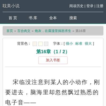
耽美小说
阅读历史
|
登录
|
注册
首 页
书 库
全本
搜索
首页
百合肉文
炮灰，在腐漫里揣崽求生
第16章
背景色：
字体：
[
很小
标准
很大
]
第16章（1 / 2）
加入书签
宋临没注意到某人的小动作，刚
要进去，脑海里却忽然飘过熟悉的
电子音——