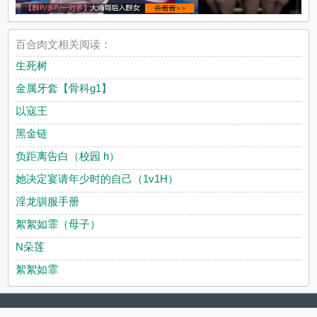
百合肉文相关阅读：
生死树
金属牙套【骨科g1】
以寇王
黑金链
负距离告白（校园 h）
她决定宴请年少时的自己（1v1H）
淫龙驯服手册
絮絮如霏（母子）
N朵莲
絮絮如霏