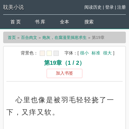
耽美小说
阅读历史
|
登录
|
注册
首 页
书 库
全本
搜索
首页
百合肉文
炮灰，在腐漫里揣崽求生
第19章
背景色：
字体：
[
很小
标准
很大
]
第19章（1 / 2）
加入书签
心里也像是被羽毛轻轻挠了一
下，又痒又软。